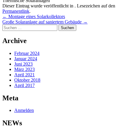
Thermische Solaranlagen
Dieser Eintrag wurde veröffentlicht in . Lesezeichen auf den
Permanentlink
.
Beitragsnavigation
←
Montage eines Solarkollektors
Große Solaranlage auf saniertem Gebäude
→
Suchen
nach:
Archive
Februar 2024
Januar 2024
Juni 2023
März 2023
April 2021
Oktober 2018
April 2017
Meta
Anmelden
NEWs