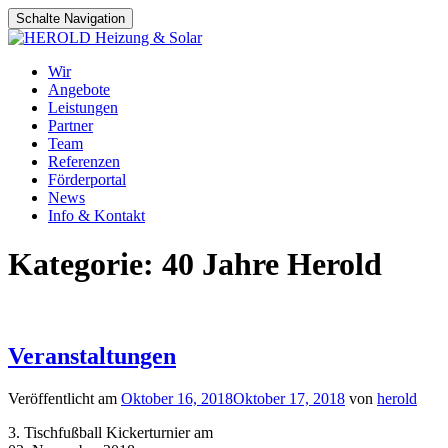
Schalte Navigation
Zum
Wir
Inhalt
Angebote
springen
Leistungen
Partner
Team
Referenzen
Förderportal
News
Info & Kontakt
Kategorie:
40 Jahre Herold
Veranstaltungen
Veröffentlicht am
Oktober 16, 2018
Oktober 17, 2018
von
herold
3. Tischfußball Kickerturnier am