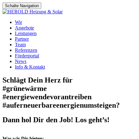
Schalte Navigation
Zum
Wir
Inhalt
Angebote
springen
Leistungen
Partner
Team
Referenzen
Förderportal
News
Info & Kontakt
Schlägt Dein Herz für
#grünewärme
#energiewendevorantreiben
#auferneuerbareenergienumsteigen?
Dann hol Dir den Job! Los geht’s!
Was wir Dir bieten: